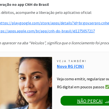
eração no app CNH do Brasil
s débitos, acompanhe a liberação pelo aplicativo oficial:
https://play.google.com/store/apps/details?id=br.gov.serpro.cn
tps://apps.apple.com/br/app/cnh-do-brasil/id1275057217
aparecer na aba “Veículos”, significa que o licenciamento foi pro
VEJA TAMBÉM!
Novo RG (CIN)
Veja como emitir, regularizar o
RG digital em poucos passos
NÃO PERCA!