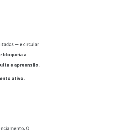
itados — e circular
e bloqueia a
multa e apreensão.
ento ativo.
enciamento. O