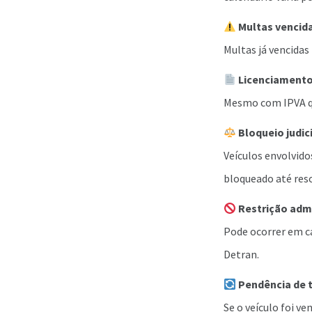
Multas vencid
Multas já vencidas
Licenciament
Mesmo com IPVA qu
Bloqueio judic
Veículos envolvido
bloqueado até res
Restrição admi
Pode ocorrer em ca
Detran.
Pendência de 
Se o veículo foi v