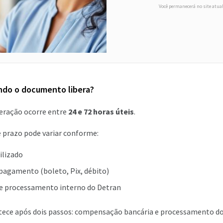
Você permanecerá no site atua
ndo o documento libera?
eração ocorre entre
24 e 72 horas úteis
.
se prazo pode variar conforme:
ilizado
pagamento (boleto, Pix, débito)
 processamento interno do Detran
tece após dois passos: compensação bancária e processamento d