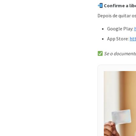
Confirme a lib
Depois de quitar o
Google Play:
App Store:
ht
Se o documento 