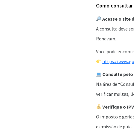
Como consultar 
Acesse o site 
A consulta deve se
Renavam.
Você pode encontra
https://www.go
Consulte pel
Na área de “Consu
verificar multas, 
Verifique o IP
O imposto é gerido
e emissão de guia.