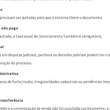
as
 precisam ser quitadas para que o sistema libere o documento.
o não pago
itado, a taxa anual de licenciamento também é obrigatória.
ial
s em disputas judiciais, penhora ou decisões judiciais podem ter 
olução do processo.
nistrativa
sos de furto/roubo, irregularidades cadastrais ou pendências inse
transferência
endido e a comunicação de venda não foi concluída corretamente, o