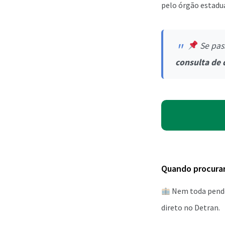
pelo órgão estadua
Se pas
consulta de 
Quando procurar
Nem toda pendên
direto no Detran.