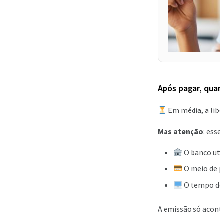
Após pagar, qua
Em média, a lib
Mas atenção
: es
O banco ut
O meio de 
O tempo de
A emissão só acon