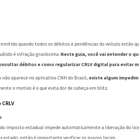
é emitido quando todos os débitos e pendências do veículo estão qu
álido é infração gravíssima.
Neste guia, você vai entender o qu
sultar débitos e como regularizar CRLV digital para evitar 
não aparece no aplicativo CNH do Brasil,
existe algum impedim
mente o motivo é o que evita dor de cabeça em blitz.
o CRLV
o
o imposto estadual impede automaticamente a liberação do lic
or estado, então é importante verificar os prazos locais.