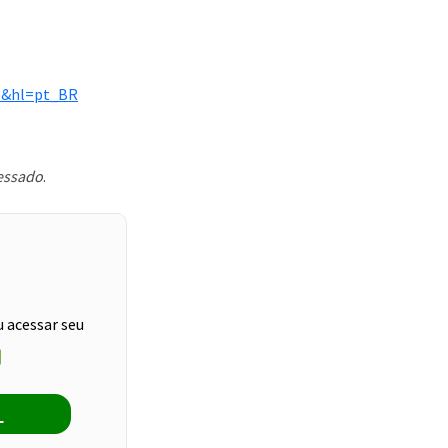
he&hl=pt_BR
cessado
.
u acessar seu