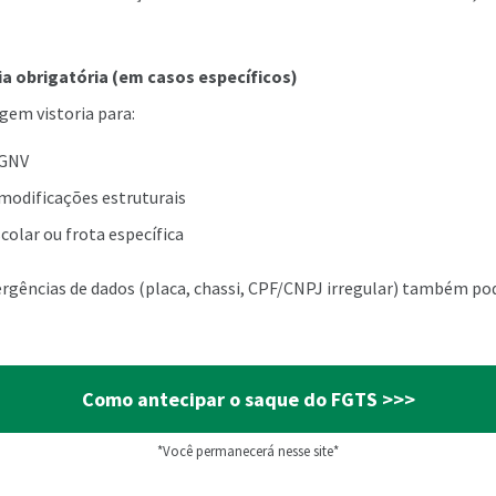
ria obrigatória (em casos específicos)
gem vistoria para:
 GNV
modificações estruturais
colar ou frota específica
ergências de dados (placa, chassi, CPF/CNPJ irregular) também p
Como antecipar o saque do FGTS >>>
*Você permanecerá nesse site*