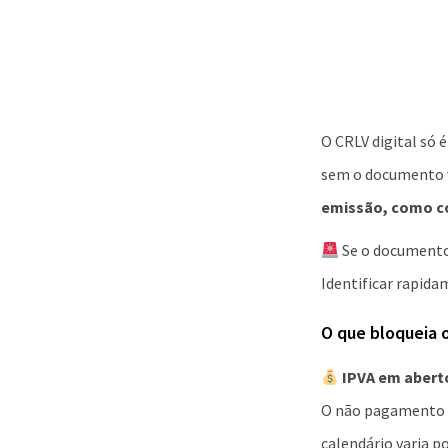
O CRLV digital só 
sem o documento v
emissão, como con
Se o documento 
Identificar rapida
O que bloqueia 
IPVA em abert
O não pagamento d
calendário varia p